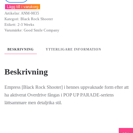
Rock
Lägg till i varukorg
Shooter:
Artikelnr:
ANM-9835
Dawn
Kategori:
Black Rock Shooter
Fall
Etikett:
2-3 Weeks
Varumärke:
Good Smile Company
Pop
Up
Parade
BESKRIVNING
YTTERLIGARE INFORMATION
Empress
(Black
Beskrivning
Rock
Shooter):
Dawn
Empress [Black Rock Shooter] i hennes uppvaknade form efter att
Fall
ha aktiverat Overdrive fångas i POP UP PARADE-seriens
Awakened
lättsammare men detaljrika stil.
Ver.
mängd