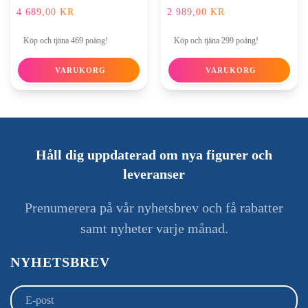
4 689,00
KR
2 989,00
KR
Köp och tjäna 469 poäng!
Köp och tjäna 299 poäng!
VARUKORG
VARUKORG
Håll dig uppdaterad om nya figurer och
leveranser
Prenumerera på vår nyhetsbrev och få rabatter
samt nyheter varje månad.
NYHETSBREV