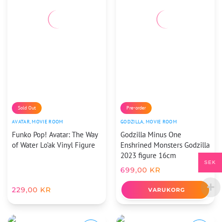
Sold Out
Pre-order
AVATAR
,
MOVIE ROOM
GODZILLA
,
MOVIE ROOM
Funko Pop! Avatar: The Way
Godzilla Minus One
of Water Lo’ak Vinyl Figure
Enshrined Monsters Godzilla
2023 figure 16cm
SEK
699,00
KR
229,00
KR
VARUKORG