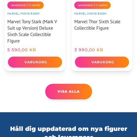
Leveranstid 2-3 veckor
Leveranstid 2-3 veckor
MARVEL
,
MOVIE ROOM
MARVEL
,
MOVIE ROOM
Marvel Tony Stark (Mark V
Marvel Thor Sixth Scale
Suit up Version) Deluxe
Collectible Figure
Sixth Scale Collectible
Figure
5 590,00
KR
3 990,00
KR
VARUKORG
VARUKORG
VISA ALLA
Håll dig uppdaterad om nya figurer