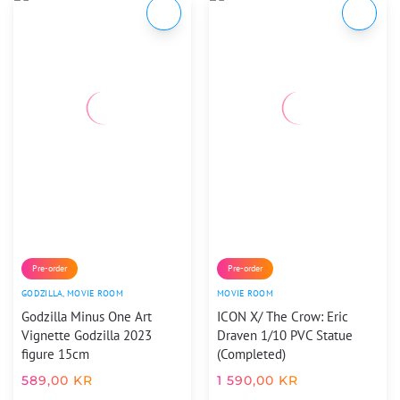
Pre-order
Pre-order
GODZILLA
,
MOVIE ROOM
MOVIE ROOM
Godzilla Minus One Art
ICON X/ The Crow: Eric
Vignette Godzilla 2023
Draven 1/10 PVC Statue
figure 15cm
(Completed)
589,00
KR
1 590,00
KR