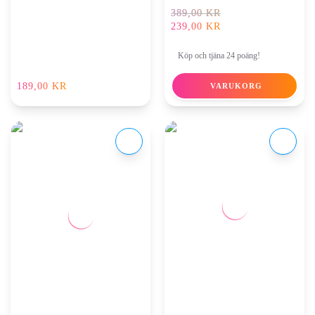
DET
389,00
KR
URSPRUNGLIGA
239,00
KR
DET
PRISET
NUVARANDE
VAR:
Köp och tjäna 24 poäng!
PRISET
389,00 KR.
ÄR:
189,00
KR
VARUKORG
239,00 KR.