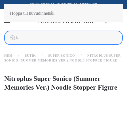
FIGURER FRÅN ÖVER 300 ANIMESERIER
Hoppa till huvudinnehåll
HEM
BUTIK
SUPER SONICO
NITROPLUS SUPER
SONICO (SUMMER MEMORIES VER.) NOODLE STOPPER FIGURE
Nitroplus Super Sonico (Summer
Memories Ver.) Noodle Stopper Figure