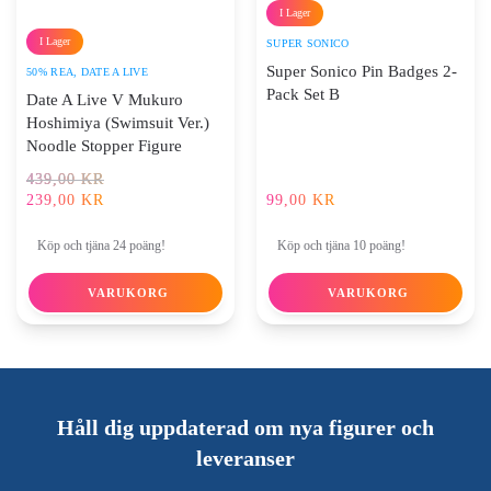
I Lager
I Lager
SUPER SONICO
Super Sonico Pin Badges 2-
50% REA
,
DATE A LIVE
Pack Set B
Date A Live V Mukuro
Hoshimiya (Swimsuit Ver.)
Noodle Stopper Figure
DET
439,00
KR
URSPRUNGLIGA
239,00
KR
99,00
KR
DET
PRISET
NUVARANDE
VAR:
Köp och tjäna 24 poäng!
Köp och tjäna 10 poäng!
PRISET
439,00 KR.
ÄR:
VARUKORG
VARUKORG
239,00 KR.
Håll dig uppdaterad om nya figurer och
leveranser