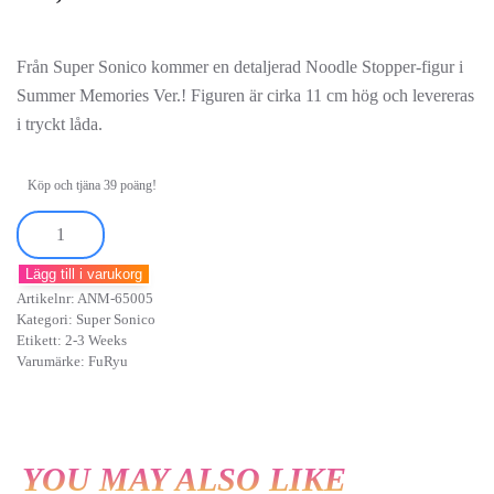
Från Super Sonico kommer en detaljerad Noodle Stopper-figur i
Summer Memories Ver.! Figuren är cirka 11 cm hög och levereras
i tryckt låda.
Köp och tjäna 39 poäng!
Nitroplus
Super
Lägg till i varukorg
Sonico
Artikelnr:
ANM-65005
(Summer
Kategori:
Super Sonico
Memories
Etikett:
2-3 Weeks
Varumärke:
FuRyu
Ver.)
Noodle
Stopper
Figure
YOU MAY ALSO LIKE
mängd