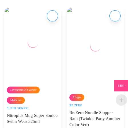
SEK
Leveranstid 2-3 veckor
I Lager
Maila oss
RE:ZERO
SUPER SONICO
Re:Zero Noodle Stopper
Nitroplus Mug Super Sonico
Ram (Twinkle Party Another
Swim Wear 325ml
Color Ver.)