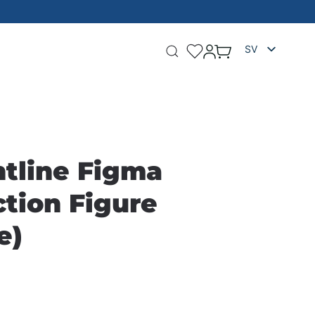
FIGURER FRÅN ÖVER 300 ANI
SV
ontline Figma
tion Figure
e)