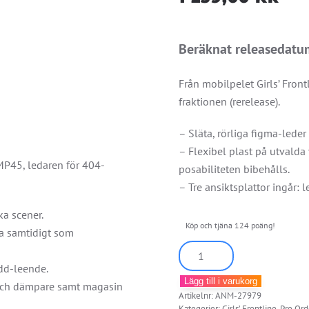
Beräknat releasedat
Från mobilpelet Girls’ Fro
fraktionen (rerelease).
– Släta, rörliga figma-leder
– Flexibel plast på utvalda
MP45, ledaren för 404-
posabiliteten bibehålls.
– Tre ansiktsplattor ingår: 
ka scener.
Köp och tjäna 124 poäng!
na samtidigt som
Girls'
Frontline
ädd-leende.
Lägg till i varukorg
Figma
 och dämpare samt magasin
Artikelnr:
ANM-27979
UMP45
Kategorier:
Girls’ Frontline
,
Pre Ord