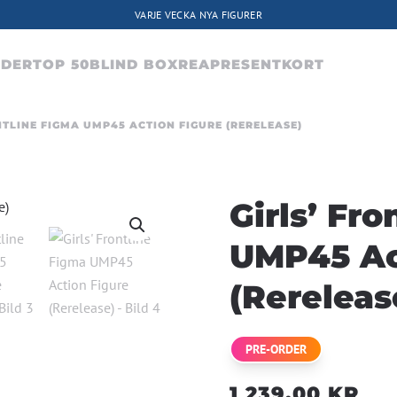
VARJE VECKA NYA FIGURER
RDER
TOP 50
BLIND BOX
REA
PRESENTKORT
NTLINE FIGMA UMP45 ACTION FIGURE (RERELEASE)
Girls’ Fr
UMP45 Ac
(Rereleas
PRE-ORDER
1 239,00
KR