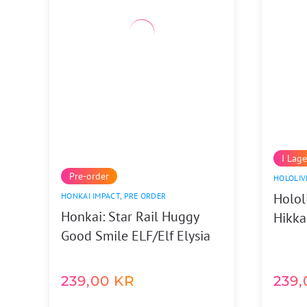
I Lage
Pre-order
HOLOLIV
Holol
HONKAI IMPACT
,
PRE ORDER
Honkai: Star Rail Huggy
Hikka
Good Smile ELF/Elf Elysia
239,00
KR
239