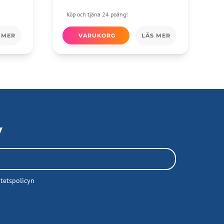
Köp och tjäna 24 poäng!
 MER
VARUKORG
LÄS MER
V
itetspolicyn