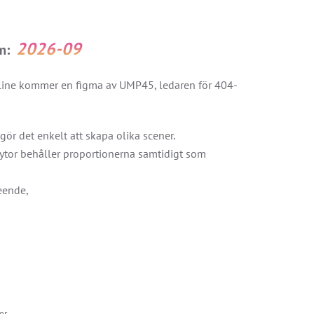
2026-09
um:
ntline kommer en figma av UMP45, ledaren för 404-
 gör det enkelt att skapa olika scener.
 ytor behåller proportionerna samtidigt som
leende,
er