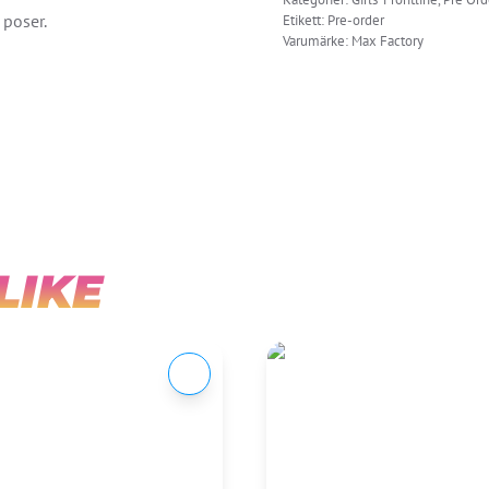
Action
 poser.
Etikett:
Pre-order
Varumärke:
Max Factory
Figure
(Rerelease)
mängd
LIKE