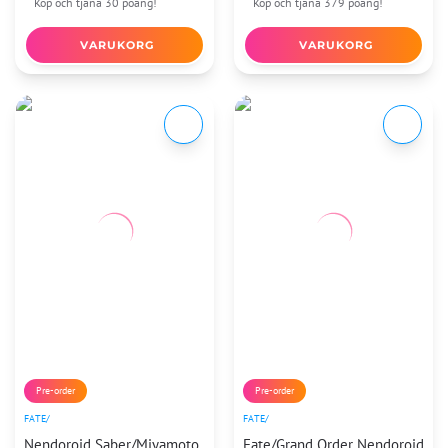
Köp och tjäna 30 poäng!
Köp och tjäna 379 poäng!
VARUKORG
VARUKORG
Pre-order
Pre-order
FATE/
FATE/
Nendoroid Saber/Miyamoto
Fate/Grand Order Nendoroid