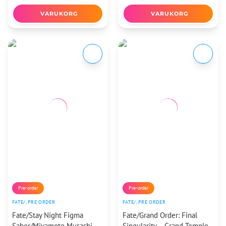
VARUKORG
VARUKORG
Pre-order
Pre-order
FATE/
,
PRE ORDER
FATE/
,
PRE ORDER
Fate/Stay Night Figma
Fate/Grand Order: Final
Saber/Miyamoto Musashi
Singularity – Grand Temple