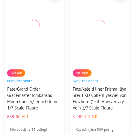
Sold Out
Pre-order
FATE/
,
PRE ORDER
FATE/
,
PRE ORDER
Fate/Grand Order
Fate/kaleid liner Prisma Illya
Gracemaster Ichibansho
3rei!! KD Colle Illyasviel von
Moon Cancer/Tenochtitlan
Einzbern (15th Anniversary
1/7 Scale Figure
Ver.) 1/7 Scale Figure
889,00
KR
3 089,00
KR
Köp och tjäna 89 poäng!
Köp och tjäna 309 poäng!