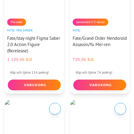
Pre-order
Leveranstid 2-3 veckor
FATE/
,
PRE ORDER
FATE/
Fate/stay night Figma Saber
Fate/Grand Order Nendoroid
2.0 Action Figure
Assassin/Yu Mei-ren
(Rerelease)
1 139,00
KR
739,00
KR
Köp och tjäna 114 poäng!
Köp och tjäna 74 poäng!
VARUKORG
VARUKORG