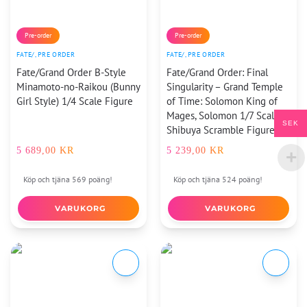
Pre-order
Pre-order
FATE/
,
PRE ORDER
FATE/
,
PRE ORDER
Fate/Grand Order B-Style
Fate/Grand Order: Final
Minamoto-no-Raikou (Bunny
Singularity – Grand Temple
Girl Style) 1/4 Scale Figure
of Time: Solomon King of
Mages, Solomon 1/7 Scale
SEK
Shibuya Scramble Figure
5 689,00
KR
5 239,00
KR
Köp och tjäna 569 poäng!
Köp och tjäna 524 poäng!
VARUKORG
VARUKORG