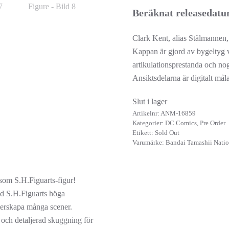
Beräknat releasedat
Clark Kent, alias Stålmannen,
Kappan är gjord av bygeltyg v
artikulationsprestanda och n
Ansiktsdelarna är digitalt må
Slut i lager
Artikelnr:
ANM-16859
Kategorier:
DC Comics
,
Pre Order
Etikett:
Sold Out
Varumärke:
Bandai Tamashii Nati
 som S.H.Figuarts-figur!
ed S.H.Figuarts höga
terskapa många scener.
 och detaljerad skuggning för