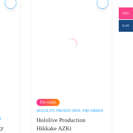
SEK
EUR
Pre-order
HOLOLIVE PRODUCTION
,
PRE ORDER
R
Hololive Production
gy
Hikkake AZKi