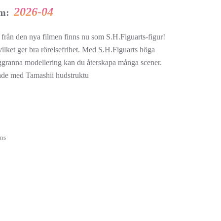
2026-04
um:
 från den nya filmen finns nu som S.H.Figuarts-figur!
ilket ger bra rörelsefrihet. Med S.H.Figuarts höga
oggranna modellering kan du återskapa många scener.
lade med Tamashii hudstruktu
ons