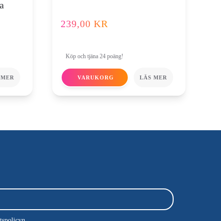
a
239,00
KR
Köp och tjäna 24 poäng!
 MER
VARUKORG
LÄS MER
etspolicyn