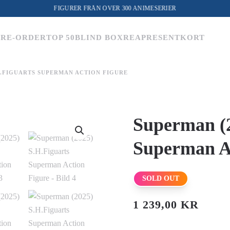
FIGURER FRÅN ÖVER 300 ANIMESERIER
PRE-ORDER
TOP 50
BLIND BOX
REA
PRESENTKORT
H.FIGUARTS SUPERMAN ACTION FIGURE
Superman (2
Superman A
SOLD OUT
1 239,00
KR