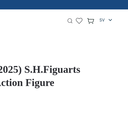
FIGURER 
SV
025) S.H.Figuarts
ction Figure