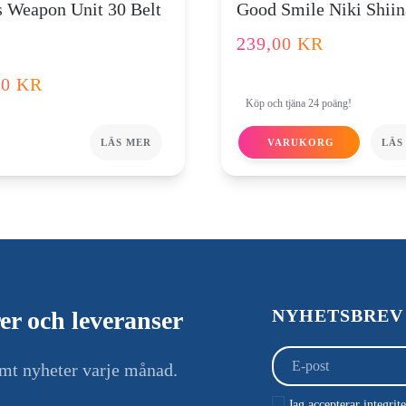
 Weapon Unit 30 Belt
Good Smile Niki Shiin
239,00
KR
00
KR
Köp och tjäna 24 poäng!
LÄS MER
VARUKORG
LÄS
NYHETSBREV
er och leveranser
amt nyheter varje månad.
Jag accepterar integrit