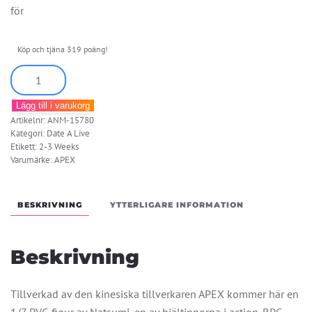
för
Köp och tjäna 319 poäng!
Date
A
Lägg till i varukorg
Live:
Artikelnr:
ANM-15780
Spirit
Kategori:
Date A Live
Pledge
Etikett:
2-3 Weeks
Varumärke:
APEX
Natsumi
(Chinese
Dress
BESKRIVNING
YTTERLIGARE INFORMATION
Ver.)
mängd
Beskrivning
Tillverkad av den kinesiska tillverkaren APEX kommer här en