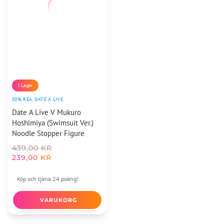
I Lager
50% REA
,
DATE A LIVE
Date A Live V Mukuro
Hoshimiya (Swimsuit Ver.)
Noodle Stopper Figure
DET
439,00
KR
URSPRUNGLIGA
239,00
KR
DET
PRISET
NUVARANDE
VAR:
Köp och tjäna 24 poäng!
PRISET
439,00 KR.
ÄR:
VARUKORG
239,00 KR.