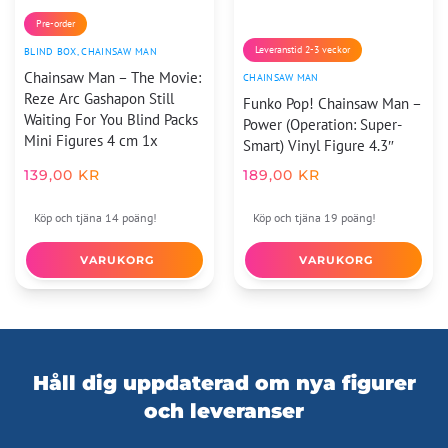
Pre-order
Leveranstid 2-3 veckor
BLIND BOX
,
CHAINSAW MAN
Chainsaw Man – The Movie:
CHAINSAW MAN
Reze Arc Gashapon Still
Funko Pop! Chainsaw Man –
Waiting For You Blind Packs
Power (Operation: Super-
Mini Figures 4 cm 1x
Smart) Vinyl Figure 4.3″
139,00
KR
189,00
KR
Köp och tjäna 14 poäng!
Köp och tjäna 19 poäng!
VARUKORG
VARUKORG
Håll dig uppdaterad om nya figurer
och leveranser