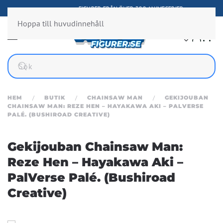
FIGURER FRÅN ÖVER 300 ANIMESERIER
Hoppa till huvudinnehåll
HEM
BUTIK
CHAINSAW MAN
GEKIJOUBAN
CHAINSAW MAN: REZE HEN – HAYAKAWA AKI – PALVERSE
PALÉ. (BUSHIROAD CREATIVE)
Gekijouban Chainsaw Man:
Reze Hen – Hayakawa Aki –
PalVerse Palé. (Bushiroad
Creative)