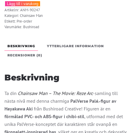
Lägg till i varukorg
Man:
Artikelnr:
ANM-90247
Reze
Kategori:
Chainsaw Man
Hen
Etikett:
Pre-order
Varumärke:
Bushiroad
–
Hayakawa
Aki
BESKRIVNING
YTTERLIGARE INFORMATION
–
RECENSIONER (0)
PalVerse
Palé.
(Bushiroad
Beskrivning
Creative)
mängd
Ta din
Chainsaw Man – The Movie: Reze Arc
-samling till
nästa nivå med denna charmiga
PalVerse Palé.-figur av
Hayakawa Aki
från Bushiroad Creative! Figuren är en
förmålad PVC- och ABS-figur i chibi-stil
, utformad med det
unika PalVerse-konceptet där karaktären står ovanpå en
färgpalett-inspirerad bas
, vilket ger en kreativ och dekorativ