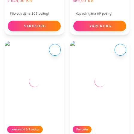
1 049,00
KR
689,00
KR
Köp och tjäna 105 poäng!
Köp och tjäna 69 poäng!
VARUKORG
VARUKORG
Leveranstid 2-3 veckor
Pre-order