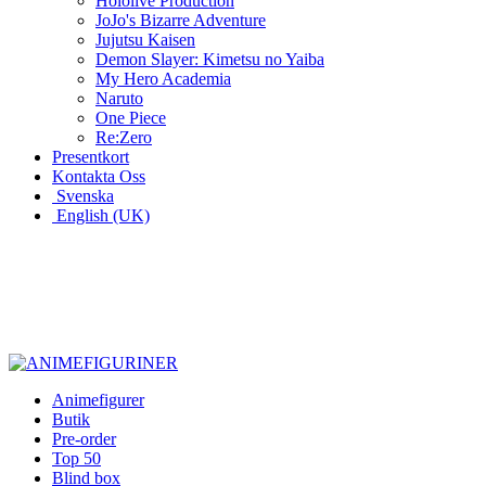
Hololive Production
JoJo's Bizarre Adventure
Jujutsu Kaisen
Demon Slayer: Kimetsu no Yaiba
My Hero Academia
Naruto
One Piece
Re:Zero
Presentkort
Kontakta Oss
Svenska
English (UK)
Varje vecka nya figurer
Figurer från över 300 animeserier
Figurer till biorummet
Animefigurer
Butik
Pre-order
Top 50
Blind box