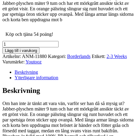
Jabber-plyschen mäter 9 tum och har ett mörkgrått ansikte täckt av
ett grönt visir. En orange pälsring slingrar sig runt huvudet och ett
par spetsiga öron sticker upp ovanpå. Med långa armar längs sidorna
och korta ben uppdragna mot b
Köp och tjäna 54 poäng!
Borderlands
Plush
Lägg till i varukorg
Figure
Artikelnr:
ANM-11880
Kategori:
Borderlands
Etikett:
2-3 Weeks
Jabber
Varumärke:
Youtooz
mängd
Beskrivning
Ytterligare information
Beskrivning
Om han inte är tänkt att vara vän, varför ser han då så mysig ut?
Jabber-plyschen mäter 9 tum och har ett mörkgrått ansikte täckt av
ett grönt visir. En orange pälsring slingrar sig runt huvudet och ett
par spetsiga öron sticker upp ovanpå. Med långa armar längs sidorna
och korta ben uppdragna mot bröstet är händer och fötter gråa och
försedd med taggar, medan en lång svans viras runt bakifrån.