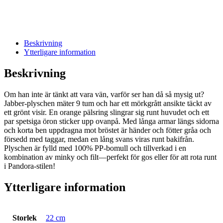
Beskrivning
Ytterligare information
Beskrivning
Om han inte är tänkt att vara vän, varför ser han då så mysig ut?
Jabber-plyschen mäter 9 tum och har ett mörkgrått ansikte täckt av
ett grönt visir. En orange pälsring slingrar sig runt huvudet och ett
par spetsiga öron sticker upp ovanpå. Med långa armar längs sidorna
och korta ben uppdragna mot bröstet är händer och fötter gråa och
försedd med taggar, medan en lång svans viras runt bakifrån.
Plyschen är fylld med 100% PP-bomull och tillverkad i en
kombination av minky och filt—perfekt för gos eller för att rota runt
i Pandora-stilen!
Ytterligare information
Storlek
22 cm