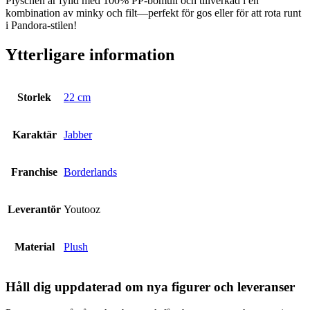
Plyschen är fylld med 100% PP-bomull och tillverkad i en
kombination av minky och filt—perfekt för gos eller för att rota runt
i Pandora-stilen!
Ytterligare information
Storlek
22 cm
Karaktär
Jabber
Franchise
Borderlands
Leverantör
Youtooz
Material
Plush
Håll dig uppdaterad om nya figurer och leveranser