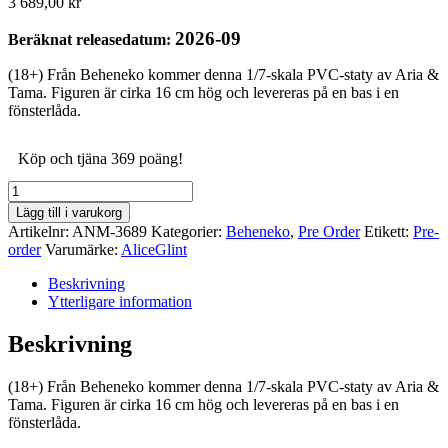
3 689,00
kr
2026-09
Beräknat releasedatum:
(18+) Från Beheneko kommer denna 1/7-skala PVC-staty av Aria &
Tama. Figuren är cirka 16 cm hög och levereras på en bas i en
fönsterlåda.
Köp och tjäna 369 poäng!
(18+)
Beheneko
Lägg till i varukorg
Aria
Artikelnr:
ANM-3689
Kategorier:
Beheneko
,
Pre Order
Etikett:
Pre-
&
order
Varumärke:
AliceGlint
Tama
1/7
Beskrivning
Scale
Ytterligare information
Figure
mängd
Beskrivning
(18+) Från Beheneko kommer denna 1/7-skala PVC-staty av Aria &
Tama. Figuren är cirka 16 cm hög och levereras på en bas i en
fönsterlåda.