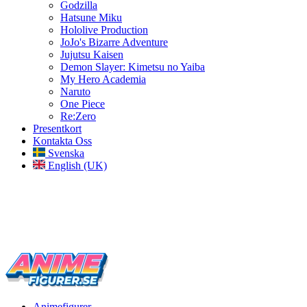
Godzilla
Hatsune Miku
Hololive Production
JoJo's Bizarre Adventure
Jujutsu Kaisen
Demon Slayer: Kimetsu no Yaiba
My Hero Academia
Naruto
One Piece
Re:Zero
Presentkort
Kontakta Oss
Svenska
English (UK)
Varje vecka nya figurer
Figurer från över 300 animeserier
Figurer till biorummet
Animefigurer