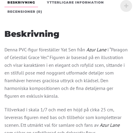
of
BESKRIVNING
YTTERLIGARE INFORMATION
Celestial
RECENSIONER (0)
Grace
Ver.
(Figure)
Beskrivning
mängd
Denna PVC-figur föreställer Yat Sen från
Azur Lane
i “Paragon
of Celestial Grace Ver.” Figuren är baserad på en illustration
och visar karaktären i en elegant och rofylld scen, sittande i
en stilfull pose med noggrant utformade detaljer som
framhäver hennes graciösa uttryck och klädsel. Den
harmoniska kompositionen och de fina detaljerna ger
figuren en exklusiv känsla.
Tillverkad i skala 1/7 och med en höjd på cirka 25 cm,
levereras figuren med bas och tillbehör som kompletterar
scenen. Ett utmärkt val för samlare och fans av
Azur Lane
som söker en sofistikerad och dekorativ figur.