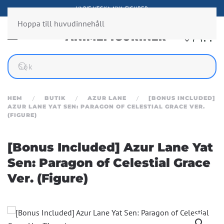
VARJE VECKA NYA FIGURER
Hoppa till huvudinnehåll
HEM
BUTIK
AZUR LANE
[BONUS INCLUDED]
AZUR LANE YAT SEN: PARAGON OF CELESTIAL GRACE VER.
(FIGURE)
[Bonus Included] Azur Lane Yat
Sen: Paragon of Celestial Grace
Ver. (Figure)