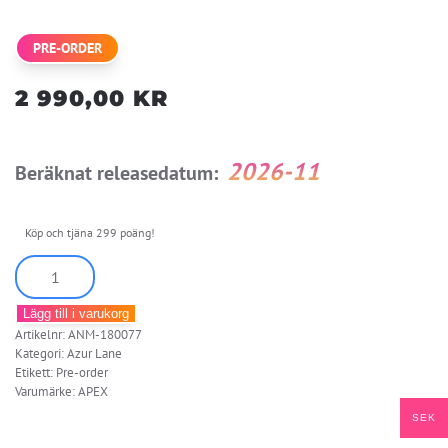
PRE-ORDER
2 990,00
KR
2026-11
Beräknat releasedatum:
Köp och tjäna 299 poäng!
[Bonus
Included]
Lägg till i varukorg
Azur
Artikelnr:
ANM-180077
Lane
Kategori:
Azur Lane
Yat
Etikett:
Pre-order
Varumärke:
APEX
Sen:
SEK
Paragon