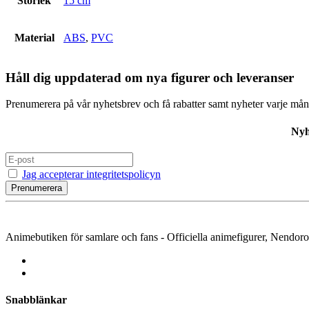
Storlek
15 cm
Material
ABS
,
PVC
Håll dig uppdaterad om nya figurer och leveranser
Prenumerera på vår nyhetsbrev och få rabatter samt nyheter varje mån
Nyh
Jag accepterar integritetspolicyn
Prenumerera
Animebutiken för samlare och fans - Officiella animefigurer, Nendoroids,
Snabblänkar