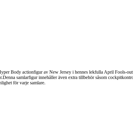
er Body actionfigur av New Jersey i hennes lekfulla April Fools-outfit
.Denna samlarfigur innehåller även extra tillbehör såsom cockpitkontroll
ighet för varje samlare.