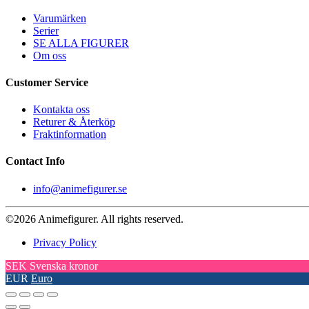
Varumärken
Serier
SE ALLA FIGURER
Om oss
Customer Service
Kontakta oss
Returer & Återköp
Fraktinformation
Contact Info
info@animefigurer.se
©2026 Animefigurer. All rights reserved.
Privacy Policy
SEK
Svenska kronor
EUR
Euro