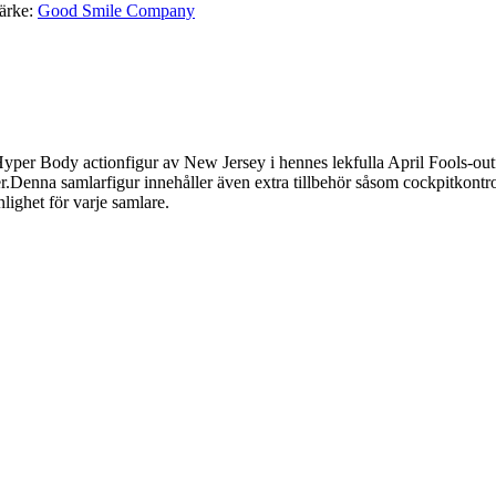
ärke:
Good Smile Company
er Body actionfigur av New Jersey i hennes lekfulla April Fools-outfit
.Denna samlarfigur innehåller även extra tillbehör såsom cockpitkontroll
ighet för varje samlare.