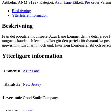
Hyper
Artikelnr:
ANM-91227
Kategori:
Azur Lane
Etikett:
Pre-order
Varum
Body
Action
Beskrivning
Figure
Ytterligare information
New
Jersey
Beskrivning
(April
Fools'
Från det populära mobilspelet Azur Lane kommer denna detaljerade Hyp
Ver.)
tungutstickande och leende, vilket gör den perfekt för dynamiska poser
15
uppvisning. En charmig och unik figur som kombinerar stil och personl
cm
mängd
Ytterligare information
Franchise
Azur Lane
Karaktär
New Jersey
Leverantör
Good Smile Company