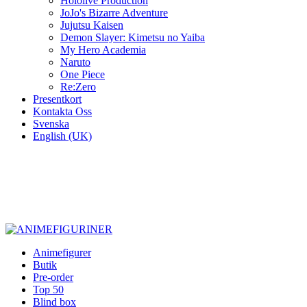
Hololive Production
JoJo's Bizarre Adventure
Jujutsu Kaisen
Demon Slayer: Kimetsu no Yaiba
My Hero Academia
Naruto
One Piece
Re:Zero
Presentkort
Kontakta Oss
Svenska
English (UK)
Varje vecka nya figurer
Figurer från över 300 animeserier
Figurer till biorummet
Animefigurer
Butik
Pre-order
Top 50
Blind box