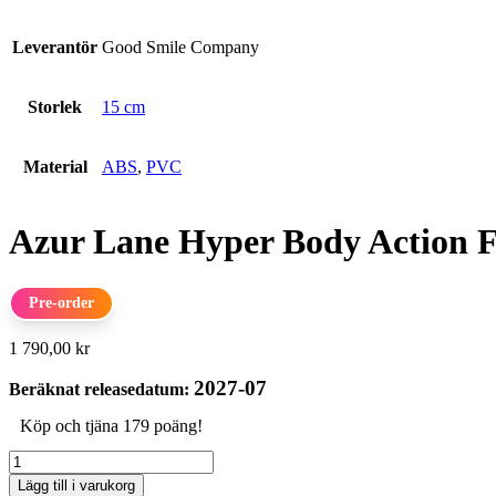
Leverantör
Good Smile Company
Storlek
15 cm
Material
ABS
,
PVC
Azur Lane Hyper Body Action Fi
Pre-order
1 790,00
kr
2027-07
Beräknat releasedatum:
Köp och tjäna 179 poäng!
Azur
Lane
Lägg till i varukorg