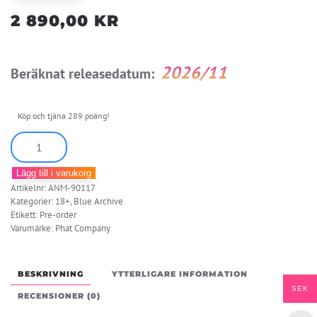
2 890,00
KR
2026/11
Beräknat releasedatum:
Köp och tjäna 289 poäng!
Blue
Archive
Lägg till i varukorg
Hiyori
Artikelnr:
ANM-90117
(Swimsuit):
Kategorier:
18+
,
Blue Archive
Memorial
Etikett:
Pre-order
Varumärke:
Phat Company
Lobby
Ver.
1/6
BESKRIVNING
YTTERLIGARE INFORMATION
Complete
SEK
RECENSIONER (0)
Figure