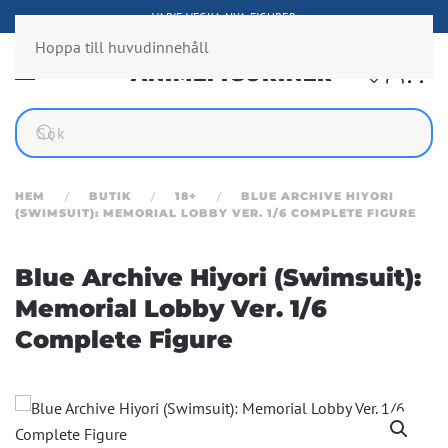
A NYA FIGURER
FIGURER FRÅN ÖVE
Hoppa till huvudinnehåll
HEM
BUTIK
18+
BLUE ARCHIVE HIYORI
(SWIMSUIT): MEMORIAL LOBBY VER. 1/6 COMPLETE FIGURE
Blue Archive Hiyori (Swimsuit):
Memorial Lobby Ver. 1/6
Complete Figure