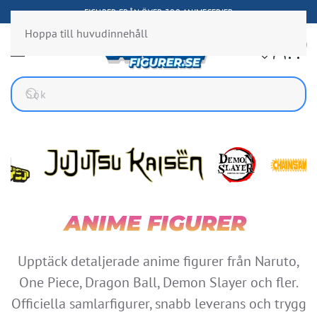
FIGURER FRÅN ÖVER 300 ANIMESERIER
Hoppa till huvudinnehåll
2
ANIME FIGURER
Upptäck detaljerade anime figurer från Naruto,
Demon Slayer: Kimetsu
Demon 
One Piece, Dragon Ball, Demon Slayer och fler.
no Yaiba WCF Vol.4
no Yai
Murata
Inosuk
Officiella samlarfigurer, snabb leverans och trygg
219,00
KR